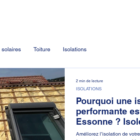
Accueil
Nos prestations
Nos dernière
solaires
Toiture
Isolations
2 min de lecture
ISOLATIONS
Pourquoi une is
performante est
Essonne ? Isole
Améliorez l’isolation de votr