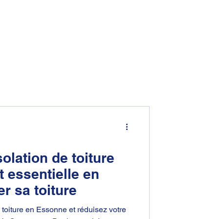
07 67 92 68 36
s réalisations
Contact
Plus
olation de toiture
 essentielle en
r sa toiture
e toiture en Essonne et réduisez votre