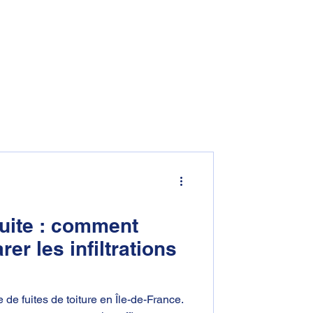
07 67 92 68 36
s réalisations
Contact
Plus
uite : comment
rer les infiltrations
 de fuites de toiture en Île-de-France.