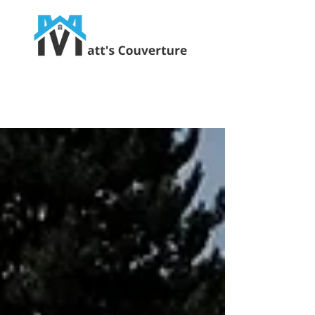
Ravalement, Charpente, Zinguerie, Isolation
07 67 92 68 36