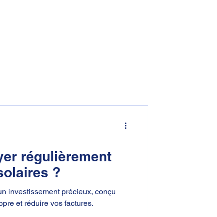
07 67 92 68 36
s réalisations
Contact
Plus
yer régulièrement
olaires ?
un investissement précieux, conçu
pre et réduire vos factures.